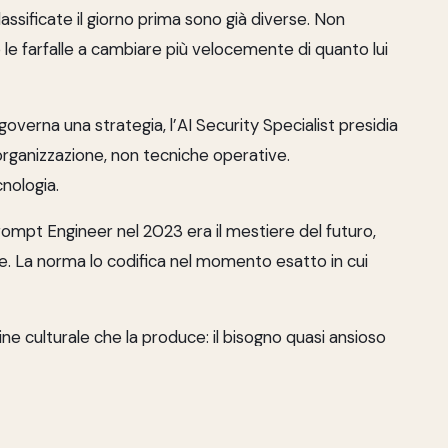
lassificate il giorno prima sono già diverse. Non
 le farfalle a cambiare più velocemente di quanto lui
r governa una strategia, l’AI Security Specialist presidia
’organizzazione, non tecniche operative.
nologia.
 Prompt Engineer nel 2023 era il mestiere del futuro,
e. La norma lo codifica nel momento esatto in cui
ine culturale che la produce: il bisogno quasi ansioso
ssibile, anche quando l’oggetto cambia più velocemente
.
meno fotogenico ma molto più duraturo: chi decide