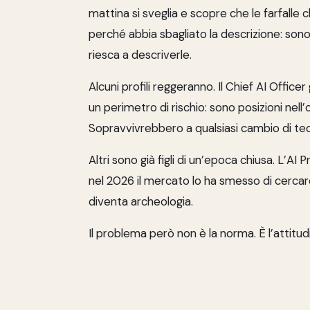
mattina si sveglia e scopre che le farfalle c
perché abbia sbagliato la descrizione: sono
riesca a descriverle.
Alcuni profili reggeranno. Il Chief AI Office
un perimetro di rischio: sono posizioni nell
Sopravvivrebbero a qualsiasi cambio di tec
Altri sono già figli di un’epoca chiusa. L’AI
nel 2026 il mercato lo ha smesso di cercar
diventa archeologia.
Il problema però non è la norma. È l’attitud
di nominare e classificare l’AI il prima po
degli strumenti che usiamo per descriverlo
Quello che servirebbe normare davvero è 