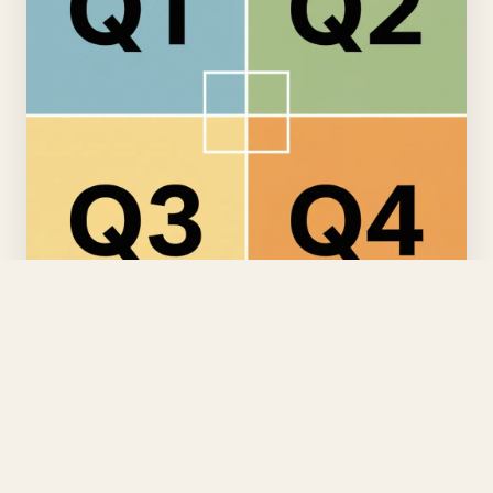
Amplification Risk Matrix
C'è un'illusione pericolosa nelle aziende: pensare che