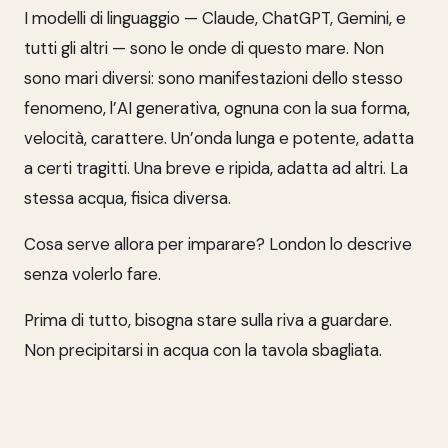
I modelli di linguaggio — Claude, ChatGPT, Gemini, e
tutti gli altri — sono le onde di questo mare. Non
sono mari diversi: sono manifestazioni dello stesso
fenomeno, l’AI generativa, ognuna con la sua forma,
velocità, carattere. Un’onda lunga e potente, adatta
a certi tragitti. Una breve e ripida, adatta ad altri. La
stessa acqua, fisica diversa.
Cosa serve allora per imparare? London lo descrive
senza volerlo fare.
Prima di tutto, bisogna stare sulla riva a guardare.
Non precipitarsi in acqua con la tavola sbagliata.
Osservare come funziona il movimento, dove l’onda
è più portante. C’è una competenza che precede la
tecnica, e si chiama lettura: saper leggere una