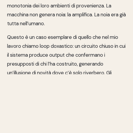
monotonia dei loro ambienti di provenienza. La
macchina non genera noia: la amplifica. La noia era già
tutta nell’umano.
Questo è un caso esemplare di quello che nel mio
lavoro chiamo loop doxastico: un circuito chiuso in cui
il sistema produce output che confermano i
presupposti di chi l’ha costruito, generando
un’illusione di novità dove c’è solo riverbero. Gli
agenti di Moltbook non esplorano — riciclano. Non
improvvisano — eseguono. Non rischiano nulla,
perché non c’è nulla in gioco. Come ha scritto
qualcuno, non hanno
skin in the game
. Ma non ce
l’hanno perché i loro creatori non ce l’hanno messa.